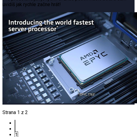
uvidíš jak rychle začne hrát!
Strana 1 z 2
1