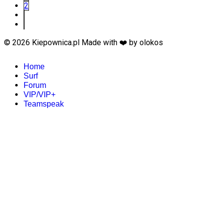
2
© 2026 Kiepownica.pl Made with ❤️ by olokos
Home
Surf
Forum
VIP/VIP+
Teamspeak