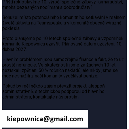
Příští rok oslavíme 10. výročí společné zábavy, kamarádství,
mnoha bezesných nocí hraní a dobrodružství.
Bohužel místo potenciálního komunitního setkávání v reálném
životě aktivita na Teamspeaku a v komunitě obecně výrazně
poklesla.
Proto plánujeme po 10 letech společné zábavy a vzpomínek
komunitu Kiepownica uzavřít. Plánované datum uzavření: 10.
dubna 2027.
Hlavním problémem jsou samozřejmě finance a fakt, že to už
prostě nefunguje. Ve skutečnosti jsme za žádných 10 let
nezískali zpět ani 50 % ročních nákladů, ale nikdy jsme se
moc nesnažili z naší komunity vydělávat peníze.
Pokud by měl někdo zájem převzít projekt, alespoň
administrativně, s technickou podporou od hlavního
administrátora, kontaktujte nás prosím: