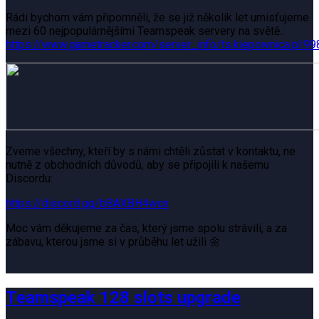
Rádi bychom vám připomněli, že se již několik let umisťujeme
mezi 60 nejpopulárnějšími Teamspeak servery na světě.:
https://www.gametracker.com/server_info/ts.kiepownica.pl:99
Zveme všechny, kteří by s námi chtěli zůstat v kontaktu, ne
nutně z obchodních důvodů, aby se připojili k našemu
Discordu:
https://discord.gg/bBAXBH4wcn
Moc vám děkujeme za čas, který jsme spolu strávili, a za
zábavu, kterou jsme si v průběhu let užili 🌼
Teamspeak 128 slots upgrade