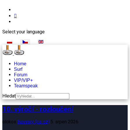
Select your language
Home
Surf
Forum
VIP/VIP+
Teamspeak
Hledat
10. výročí - rozloučení
olokos
Novinky (cs-cz)
5. srpen 2026